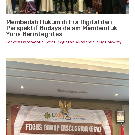
Membedah Hukum di Era Digital dari
Perspektif Budaya dalam Membentuk
Yuris Berintegritas
Leave a Comment
/
Event
,
Kegiatan Akademisi
/ By
Fhuwmy